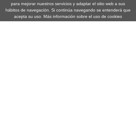
para mejorar nuestros servicios y adaptar el sitio web a sus
hábitos de navegación. Si continúa navegando se entenderá que
acepta su uso.
Más información sobre el uso de cookies
Arte, cultura y un gran legado
histórico frente al mar
Málaga, la capital de la Costa del Sol es una de las
joyas de Andalucía. La ciudad está situada en una
ubicación privilegiada frente al mar, y destaca por
conservar en sus calles un gran legado de siglos y
siglos de historia. Un lugar donde el sol brilla la
mayor parte del año, gracias a su clima
mediterráneo con temperaturas templadas incluso